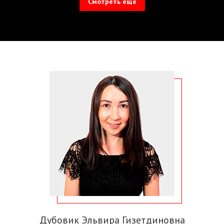
Смотреть еще
Дубовик Эльвира Гизетдиновна